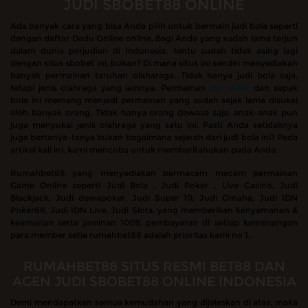
JUDI SBOBET88 ONLINE
Ada banyak cara yang bisa Anda pilih untuk bermain judi bola seperti
dengan daftar Dadu Online online
.
Bagi Anda yang sudah lama terjun
dalam dunia perjudian di Indonesia, tentu sudah tidak asing lagi
dengan situs sbobet ini, bukan? Di mana situs ini sendiri menyediakan
banyak permainan taruhan olaharaga. Tidak hanya judi bola saja,
tetapi jenis olahraga yang lainnya. Permainan
idn poker
dan sepak
bola ini memang menjadi permainan yang sudah sejak lama disukai
oleh banyak orang. Tidak hanya orang dewasa saja, anak-anak pun
juga menyukai jenis olahraga yang satu ini. Pasti Anda setidaknya
juga bertanya-tanya bukan bagaimana sejarah dari judi bola ini? Pada
artikel kali ini, kami mencoba untuk memberitahukan pada Anda.
Rumahbet88 yang menyediakan bermacam macam permainan
Game Online seperti Judi Bola , Judi Poker , Live Casino, Judi
Blackjack, Judi dewapoker, Judi Super 10, Judi Omaha, Judi IDN
Poker88, Judi IDN Live, Judi Slots, yang memberikan kenyamanan &
keamanan serta jaminan 100% pembayaran di setiap kemenangan
para member setia rumahbet88 adalah prioritas kami no 1.
RUMAHBET88 SITUS RESMI BET88 DAN
AGEN JUDI SBOBET88 ONLINE INDONESIA
Demi mendapatkan semua kemudahan yang dijelaskan di atas, maka