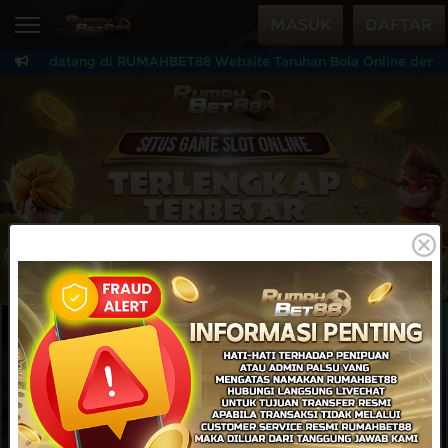
Beranda
MASUK
DAFTAR
amat datang di RUMAHBET88 Website Taruhan Bola Online dengan sys
Sports
BARU
PROMO
RUMAHBET88 | Official
Live Casino
BARU
IDNPoker
BARU
Slots
PROMO
IDNLIVE
BARU
Stream N Spin
MAINKAN
DAFTAR
Arcade
PROMO
Table Games
Lottery
BARU
PROMO
IDNRaffle
Sports
IDNLIVE