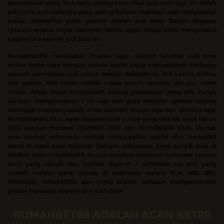
perusahaan yang ikut serta mengakses situs judi olahraga ini. Salah
satu jenis judi olahraga yang paling banyak digemari oleh masyarakat
ketika mendaftar pada sbobet adalah judi bola. Belum lengkap
rasanya apabila Anda mengaku bettor sejati tetapi tidak mengetahui
bagaimana sejarah judi bola ini.
Rumahbet88 merupakan master agen sbobet taruhan judi bola
online terpercaya dengan sistem wallet yang menyediakan berbagai
macam permainan judi online seperti sportsbook, live casino online,
slot games, IDN poker online, capsa susun, domino qiu qiu, ceme
online. Anda dapat memainkan semua permainan yang ada hanya
dengan menggunakan 1 ID saja dan juga tersedia aplikasi mobile
sehingga mempermudah anda bermain kapan saja dan dimana saja.
Rumahbet88 situs agen pasaran bola online yang terbaik sejak tahun
2012 dengan minimal DEPOSIT 30rb dan WITHDRAW 50rb, sbobet
asia, sbobet indonesia, sbobet online,daftar bet88 dan sbobet88
resmi di agen bola terbesar. Dengan pelayanan yang sangat baik di
berikan oleh rumahbet88 24 jam nonstop bersama customer service
kami yang ramah dan fasilitas deposit / withdraw via atm yang
mudah melalui bank terbaik di indonesia seperti BCA, BNI, BRI,
MANDIRI, DANAMON, dan CIMB NIAGA semakin mempermudah
proses transaksi deposit dan withdraw
RUMAHBET88 ADALAH AGEN BET88