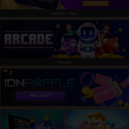
Stream n' Spin
Arcade